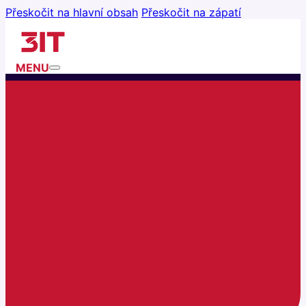
Přeskočit na hlavní obsah
Přeskočit na zápatí
MENU
B2B E-SHOPY
E-SHOP BEZ KOMPROMISŮ
JAK PRACUJEME
REFERENCE
BLOG
O NÁS
O NÁS
KARIÉRA
KONTAKTUJTE NÁS