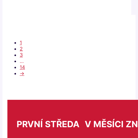
1
2
3
…
14
→
PRVNÍ STŘEDA V MĚSÍCI Z